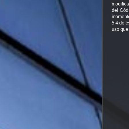
modific
del Códi
momento
5.4 de e
uso que 