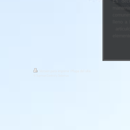
Es deci
manteni
comunes
lleno a
artícul
element
Versión para imprimir
Mapa del sitio
|
© Suyman Control y Sistemas