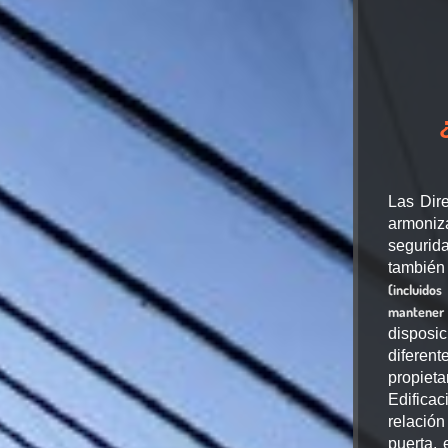
Las Dire
armoniz
segurid
tambié
(incluidos
mantener 
disposic
diferent
propie
Edifica
relació
puerta,