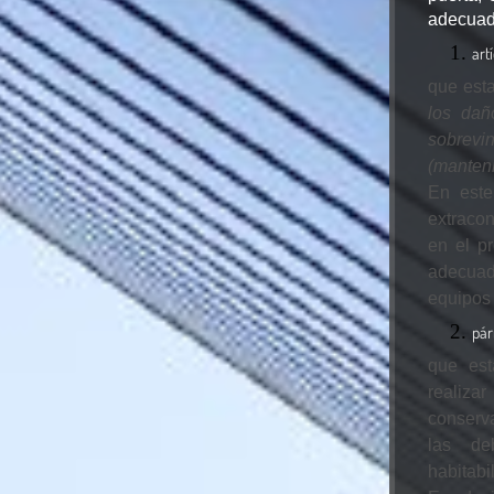
adecuad
art
que est
los dañ
sobrev
(manten
En este
extracon
en el pr
adecuad
equipos 
pár
que est
realiza
conserva
las deb
habitabi