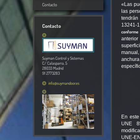
«Las pue
Contacto
las pers
tendrá
13241-1
Contacto
conforme
anterio
superfi
manual
Suyman Control y Sistemas
anchura
C/ Calasparra, 5
específi
28033 Madrid
91 2773283
info@suymandoor.es
En este
UNE 85
modifica
UNE-EN